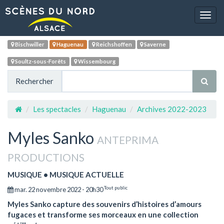
Navig
Bischwiller
Haguenau
Reichshoffen
Saverne
Soultz-sous-Forêts
Wissembourg
Rechercher
Les spectacles
Haguenau
Archives 2022-2023
Myles Sanko
ANTEPRIMA
PRODUCTIONS
MUSIQUE • MUSIQUE ACTUELLE
Tout public
mar. 22 novembre 2022 - 20h30
Myles Sanko capture des souvenirs d’histoires d’amours
fugaces et transforme ses morceaux en une collection