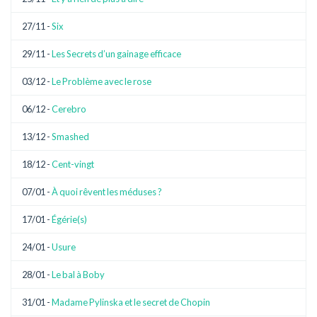
27/11 -
Six
29/11 -
Les Secrets d’un gainage efficace
03/12 -
Le Problème avec le rose
06/12 -
Cerebro
13/12 -
Smashed
18/12 -
Cent-vingt
07/01 -
À quoi rêvent les méduses ?
17/01 -
Égérie(s)
24/01 -
Usure
28/01 -
Le bal à Boby
31/01 -
Madame Pylinska et le secret de Chopin