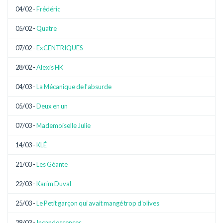
04/02 -
Frédéric
05/02 -
Quatre
07/02 -
ExCENTRIQUES
28/02 -
Alexis HK
04/03 -
La Mécanique de l’absurde
05/03 -
Deux en un
07/03 -
Mademoiselle Julie
14/03 -
KLÉ
21/03 -
Les Géante
22/03 -
Karim Duval
25/03 -
Le Petit garçon qui avait mangé trop d’olives
28/03 -
Incandescences