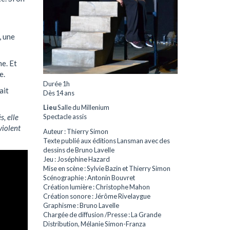
, une
ne. Et
e.
Durée 1h
ait
Dès 14 ans
Lieu
Salle du Millenium
s, elle
Spectacle assis
violent
Auteur : Thierry Simon
Texte publié aux éditions Lansman avec des
dessins de Bruno Lavelle
Jeu : Joséphine Hazard
Mise en scène : Sylvie Bazin et Thierry Simon
Scénographie : Antonin Bouvret
Création lumière : Christophe Mahon
Création sonore : Jérôme Rivelaygue
Graphisme : Bruno Lavelle
Chargée de diffusion /Presse : La Grande
Distribution, Mélanie Simon-Franza