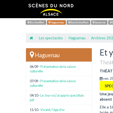
Bischwiller
Haguenau
Reichshoffen
Saverne
S
Les spectacles
Haguenau
Archives 20
Et y
Haguenau
Théâ
06/09 -
Présentation de la saison
THÉÂT
culturelle
ven. 2
07/09 -
Présentation de la saison
culturelle
SPE
Une jeu
04/10 -
Le Jour où j’ai appris que j’étais
absent 
juif
Elle a 1
11/10 -
Vivaldi, l’âge d’or
lycée, m