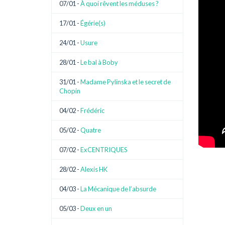
07/01 -
À quoi rêvent les méduses ?
17/01 -
Égérie(s)
24/01 -
Usure
28/01 -
Le bal à Boby
31/01 -
Madame Pylinska et le secret de
Chopin
04/02 -
Frédéric
05/02 -
Quatre
07/02 -
ExCENTRIQUES
28/02 -
Alexis HK
04/03 -
La Mécanique de l’absurde
05/03 -
Deux en un