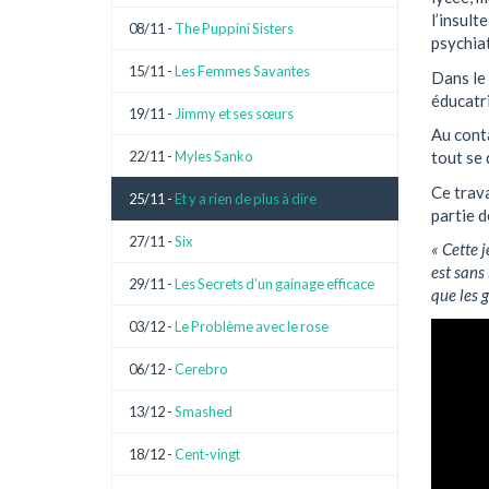
l’insult
08/11 -
The Puppini Sisters
psychiatr
15/11 -
Les Femmes Savantes
Dans le 
éducatri
19/11 -
Jimmy et ses sœurs
Au conta
22/11 -
Myles Sanko
tout se 
Ce trava
25/11 -
Et y a rien de plus à dire
partie d
27/11 -
Six
« Cette j
est sans 
29/11 -
Les Secrets d’un gainage efficace
que les 
03/12 -
Le Problème avec le rose
06/12 -
Cerebro
13/12 -
Smashed
18/12 -
Cent-vingt