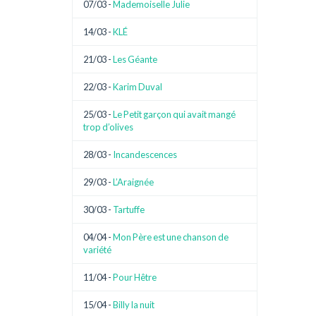
07/03 -
Mademoiselle Julie
14/03 -
KLÉ
21/03 -
Les Géante
22/03 -
Karim Duval
25/03 -
Le Petit garçon qui avait mangé
trop d’olives
28/03 -
Incandescences
29/03 -
L’Araignée
30/03 -
Tartuffe
04/04 -
Mon Père est une chanson de
variété
11/04 -
Pour Hêtre
15/04 -
Billy la nuit