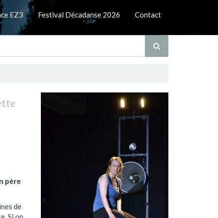
nce EZ3
Festival Décadanse 2026
Contact
ette
un père
pines de
e. Si on