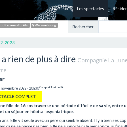
Les lieux
Les spectacles
Réside
oultz-sous-Forêts
Wissembourg
Rechercher
22-2023
 a rien de plus à dire
Compagnie La Lun
tre
RE
Complet
Tout public
5 novembre 2022 - 20h30
CTACLE COMPLET
ne fille de 16 ans traverse une période difficile de sa vie, entre 
et un séjour en hôpital psychiatrique.
6 ans. Elle vit seule avec un père qui semble absent. Il y a bien ses co
ais ça ne se passe pas bien. Elle ne supporte ni le mensonge, ni l’insult