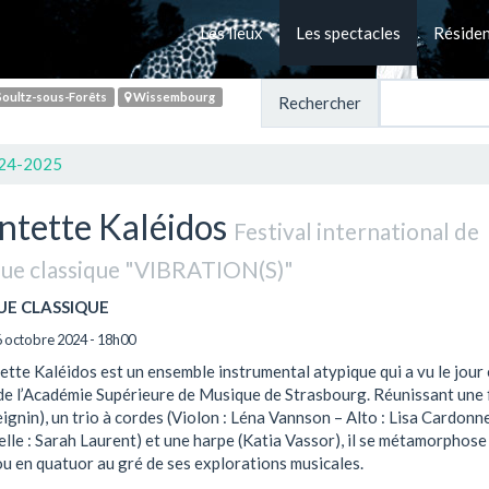
Les lieux
Les spectacles
Réside
oultz-sous-Forêts
Wissembourg
Rechercher
024-2025
ntette Kaléidos
Festival international de
ue classique "VIBRATION(S)"
UE CLASSIQUE
 octobre 2024 - 18h00
ette Kaléidos est un ensemble instrumental atypique qui a vu le jour
 de l’Académie Supérieure de Musique de Strasbourg. Réunissant une 
ignin), un trio à cordes (Violon : Léna Vannson – Alto : Lisa Cardonn
lle : Sarah Laurent) et une harpe (Katia Vassor), il se métamorphose
ou en quatuor au gré de ses explorations musicales.