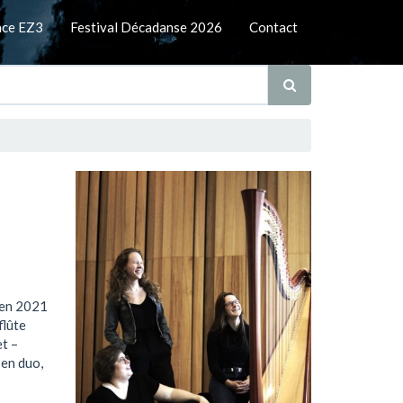
nce EZ3
Festival Décadanse 2026
Contact
 en 2021
flûte
et –
 en duo,