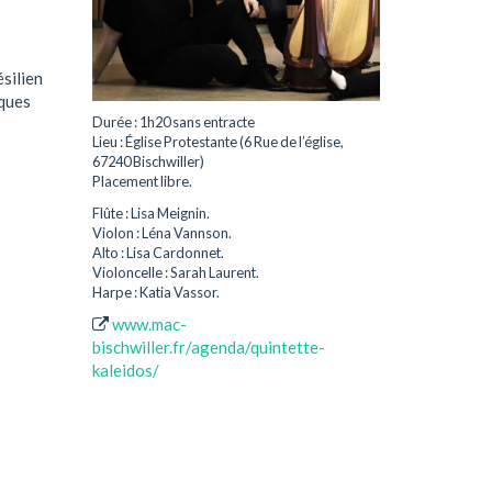
silien
cques
Durée : 1h20 sans entracte
Lieu : Église Protestante (6 Rue de l’église,
67240 Bischwiller)
Placement libre.
Flûte : Lisa Meignin.
Violon : Léna Vannson.
Alto : Lisa Cardonnet.
Violoncelle : Sarah Laurent.
Harpe : Katia Vassor.
www.mac-
bischwiller.fr/agenda/quintette-
kaleidos/