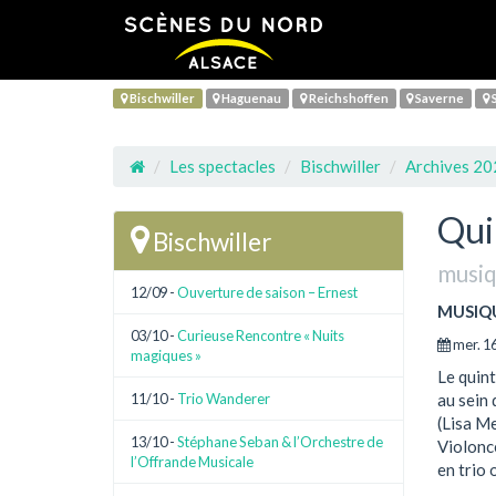
Bischwiller
Haguenau
Reichshoffen
Saverne
S
Les spectacles
Bischwiller
Archives 2
Qui
Bischwiller
musiq
12/09 -
Ouverture de saison – Ernest
MUSIQ
03/10 -
Curieuse Rencontre « Nuits
mer. 16
magiques »
Le quint
11/10 -
Trio Wanderer
au sein
(Lisa Me
13/10 -
Stéphane Seban & l’Orchestre de
Violonce
l’Offrande Musicale
en trio 