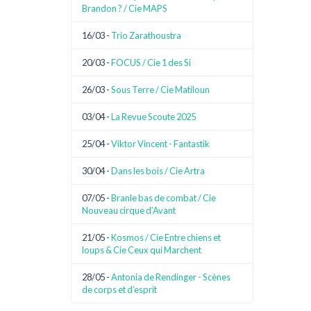
Brandon ? / Cie MAPS
16/03 -
Trio Zarathoustra
20/03 -
FOCUS / Cie 1 des Si
26/03 -
Sous Terre / Cie Matiloun
03/04 -
La Revue Scoute 2025
25/04 -
Viktor Vincent - Fantastik
30/04 -
Dans les bois / Cie Artra
07/05 -
Branle bas de combat / Cie
Nouveau cirque d’Avant
21/05 -
Kosmos / Cie Entre chiens et
loups & Cie Ceux qui Marchent
28/05 -
Antonia de Rendinger - Scènes
de corps et d’esprit