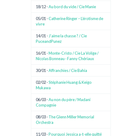
18/12 -
Au bord du vide / Cie Manie
05/01 -
Catherine Ringer – L’érotisme de
vivre
14/01 -
J’aime la chasse ? / Cie
PuceandPunez
16/01 -
Monte-Cristo / Cie La Volige /
Nicolas Bonneau · Fanny Chériaux
30/01 -
Affranchies / Cie Bahia
02/02 -
Stéphanie Huang & Keigo
Mukawa
06/03 -
Au non du père / Madani
Compagnie
08/03 -
The Glenn Miller Memorial
Orchestra
11/03 -
Pourquoi Jessica a-t-elle quitté