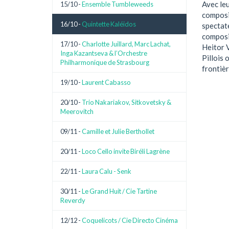
Avec leu
15/10 -
Ensemble Tumbleweeds
composi
16/10 -
Quintette Kaléidos
spectat
composi
17/10 -
Charlotte Juillard, Marc Lachat,
Heitor V
Inga Kazantseva & l’Orchestre
Pillois 
Philharmonique de Strasbourg
frontièr
19/10 -
Laurent Cabasso
20/10 -
Trio Nakariakov, Sitkovetsky &
Meerovitch
09/11 -
Camille et Julie Berthollet
20/11 -
Loco Cello invite Biréli Lagrène
22/11 -
Laura Calu - Senk
30/11 -
Le Grand Huit / Cie Tartine
Reverdy
12/12 -
Coquelicots / Cie Directo Cinéma