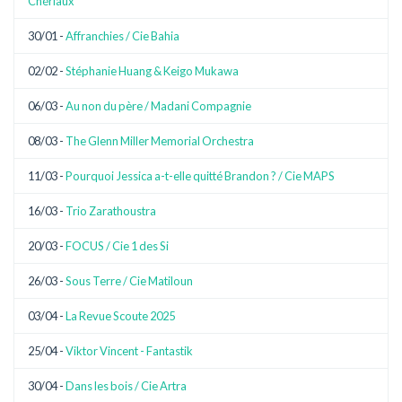
Chériaux
30/01 -
Affranchies / Cie Bahia
02/02 -
Stéphanie Huang & Keigo Mukawa
06/03 -
Au non du père / Madani Compagnie
08/03 -
The Glenn Miller Memorial Orchestra
11/03 -
Pourquoi Jessica a-t-elle quitté Brandon ? / Cie MAPS
16/03 -
Trio Zarathoustra
20/03 -
FOCUS / Cie 1 des Si
26/03 -
Sous Terre / Cie Matiloun
03/04 -
La Revue Scoute 2025
25/04 -
Viktor Vincent - Fantastik
30/04 -
Dans les bois / Cie Artra