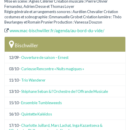
Mise en scène : Agnès Célérier Création musicale : Pierre Olivier
Fernandez, Adrien Desse et Thomas Loyer
Régie générale et arrangements sonores : Aurélien Chevalier Création
costumes et scénographie : Emmanuelle Grobet Création lumière : Théo
Beurlangey et Romain Prunier Production : Vanessa Douzon
www.mac-bischwiller.fr/agenda/au-bord-du-vide/
Bischwiller
12/09 -
Ouverture de saison – Ernest
03/10 -
Curieuse Rencontre « Nuits magiques »
11/10 -
Trio Wanderer
13/10 -
Stéphane Seban & l’Orchestre de l’Offrande Musicale
15/10 -
Ensemble Tumbleweeds
16/10 -
Quintette Kaléidos
17/10 -
Charlotte Juillard, Marc Lachat, Inga Kazantseva &