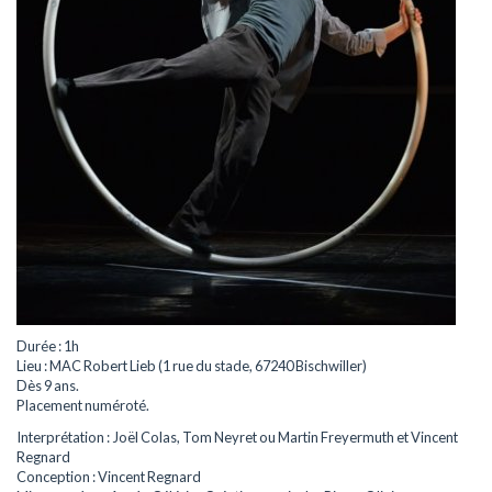
Durée : 1h
Lieu : MAC Robert Lieb (1 rue du stade, 67240 Bischwiller)
Dès 9 ans.
Placement numéroté.
Interprétation : Joël Colas, Tom Neyret ou Martin Freyermuth et Vincent
Regnard
Conception : Vincent Regnard