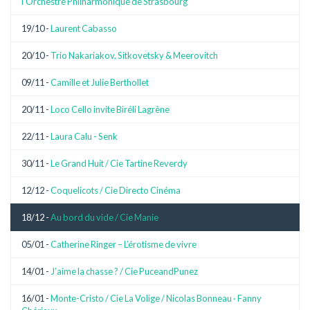
l’Orchestre Philharmonique de Strasbourg
19/10 -
Laurent Cabasso
20/10 -
Trio Nakariakov, Sitkovetsky & Meerovitch
09/11 -
Camille et Julie Berthollet
20/11 -
Loco Cello invite Biréli Lagrène
22/11 -
Laura Calu - Senk
30/11 -
Le Grand Huit / Cie Tartine Reverdy
12/12 -
Coquelicots / Cie Directo Cinéma
18/12 -
Au bord du vide / Cie Manie
05/01 -
Catherine Ringer – L’érotisme de vivre
14/01 -
J’aime la chasse ? / Cie PuceandPunez
16/01 -
Monte-Cristo / Cie La Volige / Nicolas Bonneau · Fanny