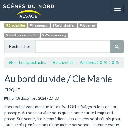
Navig
Bischwiller
Haguenau
Reichshoffen
Saverne
Soultz-sous-Forêts
Wissembourg
Rechercher
Les spectacles
Bischwiller
Archives 2024-2025
Au bord du vide / Cie Manie
CIRQUE
mer. 18 décembre 2024 - 20h00
Spectacle ayant marqué le festival Off d’Avignon lors de son
passage, Au bord du vide nous questionne sur le temps qui
passe. Sur scène, trois comédiens-circassiens sont réunis pour
jouer trois générations d’une même personne : le jeune est un