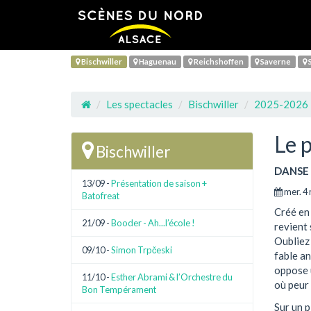
Bischwiller
Haguenau
Reichshoffen
Saverne
S
Les spectacles
Bischwiller
2025-2026
Le 
Bischwiller
DANSE
13/09 -
Présentation de saison +
mer. 4 
Batofreat
Créé en 
21/09 -
Booder - Ah...l’école !
revient 
Oubliez 
09/10 -
Simon Trpčeski
fable an
oppose u
11/10 -
Esther Abrami & l’Orchestre du
où peur 
Bon Tempérament
Sur un p