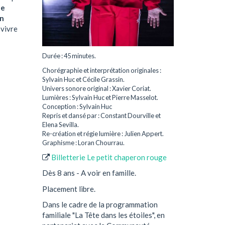
le
un
 vivre
Durée : 45 minutes.
Chorégraphie et interprétation originales :
Sylvain Huc et Cécile Grassin.
Univers sonore original : Xavier Coriat.
Lumières : Sylvain Huc et Pierre Masselot.
Conception : Sylvain Huc
Repris et dansé par : Constant Dourville et
Elena Sevilla.
Re-création et régie lumière : Julien Appert.
Graphisme : Loran Chourrau.
Billetterie Le petit chaperon rouge
Dès 8 ans - A voir en famille.
Placement libre.
Dans le cadre de la programmation
familiale "La Tête dans les étoiles", en