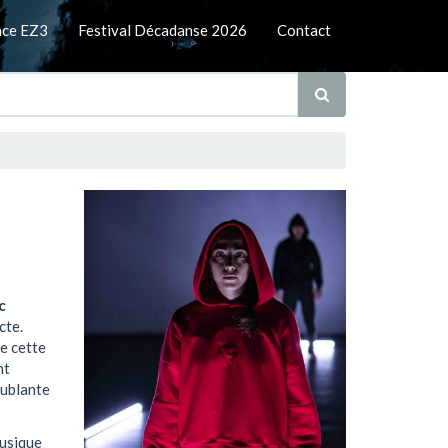
nce EZ3
Festival Décadanse 2026
Contact
c
cte.
de cette
nt
oublante
musique