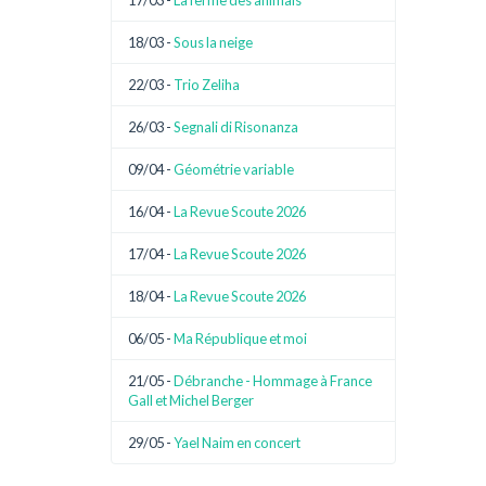
17/03 -
La ferme des animals
18/03 -
Sous la neige
22/03 -
Trio Zeliha
26/03 -
Segnali di Risonanza
09/04 -
Géométrie variable
16/04 -
La Revue Scoute 2026
17/04 -
La Revue Scoute 2026
18/04 -
La Revue Scoute 2026
06/05 -
Ma République et moi
21/05 -
Débranche - Hommage à France
Gall et Michel Berger
29/05 -
Yael Naim en concert