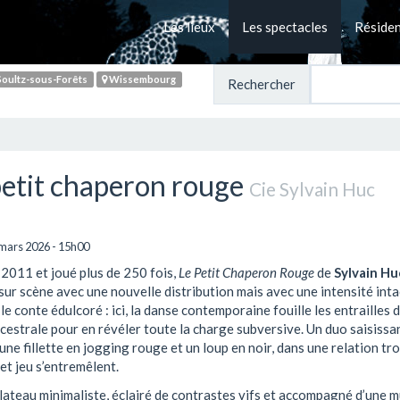
Les lieux
Les spectacles
Réside
oultz-sous-Forêts
Wissembourg
Rechercher
petit chaperon rouge
Cie Sylvain Huc
mars 2026 - 15h00
2011 et joué plus de 250 fois,
Le Petit Chaperon Rouge
de
Sylvain Hu
sur scène avec une nouvelle distribution mais avec une intensité inta
le conte édulcoré : ici, la danse contemporaine fouille les entrailles 
cestrale pour en révéler toute la charge subversive. Un duo saisissa
ne fillette en jogging rouge et un loup en noir, dans une relation tr
et jeu s’entremêlent.
lateau minimaliste, éclairé de contrastes vifs et accompagné d’une 