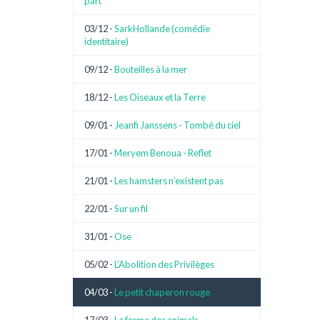
part
03/12 -
SarkHollande (comédie
identitaire)
09/12 -
Bouteilles à la mer
18/12 -
Les Oiseaux et la Terre
09/01 -
Jeanfi Janssens - Tombé du ciel
17/01 -
Meryem Benoua - Reflet
21/01 -
Les hamsters n’existent pas
22/01 -
Sur un fil
31/01 -
Ose
05/02 -
L’Abolition des Privilèges
04/03 -
Le petit chaperon rouge