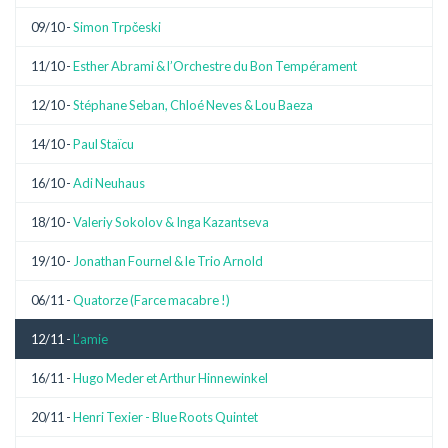
09/10 -
Simon Trpčeski
11/10 -
Esther Abrami & l’Orchestre du Bon Tempérament
12/10 -
Stéphane Seban, Chloé Neves & Lou Baeza
14/10 -
Paul Staïcu
16/10 -
Adi Neuhaus
18/10 -
Valeriy Sokolov & Inga Kazantseva
19/10 -
Jonathan Fournel & le Trio Arnold
06/11 -
Quatorze (Farce macabre !)
12/11 -
L’amie
16/11 -
Hugo Meder et Arthur Hinnewinkel
20/11 -
Henri Texier - Blue Roots Quintet