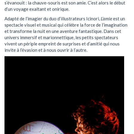
s’évanouit : la chauve-souris est son amie. C’est alors le début
d’un voyage exaltant et onirique.
Adapté de l’imagier du duo d’illustrateurs Icinori,
L’amie
est un
spectacle visuel et musical qui célèbre la force de l’imagination
et transforme la nuit en une aventure fantastique. Dans cet
univers immersif et marionnettique, les petits spectateurs
vivent un périple empreint de surprises et d’amitié qui nous
invite à l’évasion et à nous ouvrir à l’autre.