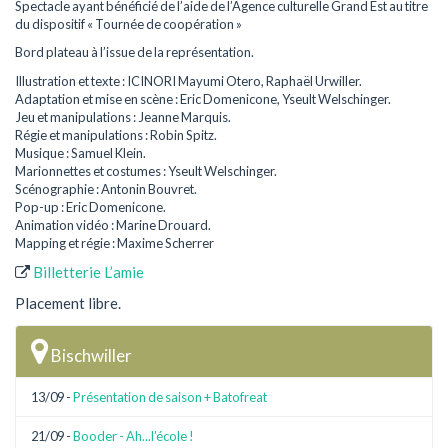
Spectacle ayant bénéficié de l’aide de l’Agence culturelle Grand Est au titre
du dispositif « Tournée de coopération »
Bord plateau à l’issue de la représentation.
Illustration et texte : ICINORI Mayumi Otero, Raphaël Urwiller.
Adaptation et mise en scène : Eric Domenicone, Yseult Welschinger.
Jeu et manipulations : Jeanne Marquis.
Régie et manipulations : Robin Spitz.
Musique : Samuel Klein.
Marionnettes et costumes : Yseult Welschinger.
Scénographie : Antonin Bouvret.
Pop-up : Eric Domenicone.
Animation vidéo : Marine Drouard.
Mapping et régie : Maxime Scherrer
Billetterie L’amie
Placement libre.
Bischwiller
13/09 -
Présentation de saison + Batofreat
21/09 -
Booder - Ah...l’école !