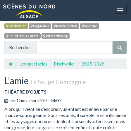
Navig
Bischwiller
Haguenau
Reichshoffen
Saverne
Soultz-sous-Forêts
Wissembourg
Rechercher
Les spectacles
Bischwiller
2025-2026
L’amie
La Soupe Compagnie
THÉÂTRE D’OBJETS
mer. 12 novembre 2025 - 15h00
Alors qu’il vient de s’endormir, un enfant est enlevé par une
chauve-souris géante. Sous ses ailes, il survole la ville illuminée
et les paysages nocturnes défilent. Lorsqu’ils atterrissent dans
une grotte, leurs regards se croisent enfin et toute crainte