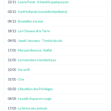
22/11 -
Laurie Peret - A bientôt quelque part
03/12 -
SarkHollande (comédie identitaire)
09/12 -
Bouteilles à la mer
18/12 -
Les Oiseaux et la Terre
09/01 -
Jeanfi Janssens - Tombé du ciel
17/01 -
Meryem Benoua - Reflet
21/01 -
Les hamsters n’existent pas
22/01 -
Sur un fil
31/01 -
Ose
05/02 -
L’Abolition des Privilèges
04/03 -
Le petit chaperon rouge
17/03 -
La ferme des animals