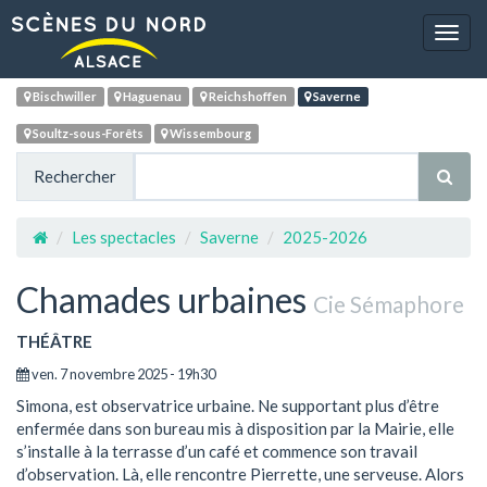
Navig
Bischwiller
Haguenau
Reichshoffen
Saverne
Soultz-sous-Forêts
Wissembourg
Rechercher
Les spectacles
Saverne
2025-2026
Chamades urbaines
Cie Sémaphore
THÉÂTRE
ven. 7 novembre 2025 - 19h30
Simona, est observatrice urbaine. Ne supportant plus d’être
enfermée dans son bureau mis à disposition par la Mairie, elle
s’installe à la terrasse d’un café et commence son travail
d’observation. Là, elle rencontre Pierrette, une serveuse. Alors