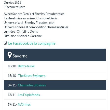
Durée : 1h15
Placement libre
Avec : Sandra Denis et Sherley Freudenreich
Texte et mise en scène : Christine Denis
Univers visuel : Sherley Freudenreich
Univers sonore et composition : Romain Muller
Lumière : Christine Denis
Diffusion : Isabelle Garrone
Le Facebook de la compagnie
Saverne
10/10 -
Battre le ciel
15/10 -
The Sassy Swingers
07/11 -
Chamades urbaines
13/11 -
Les Fo’plafonds
19/11 -
N.Ormes